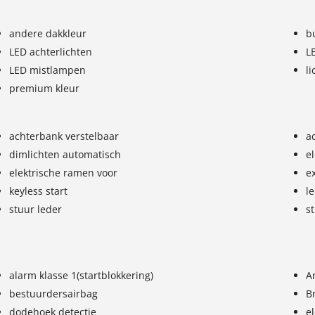
andere dakkleur
b
LED achterlichten
LE
LED mistlampen
l
premium kleur
achterbank verstelbaar
a
dimlichten automatisch
el
elektrische ramen voor
ex
keyless start
l
stuur leder
s
alarm klasse 1(startblokkering)
A
bestuurdersairbag
B
dodehoek detectie
e