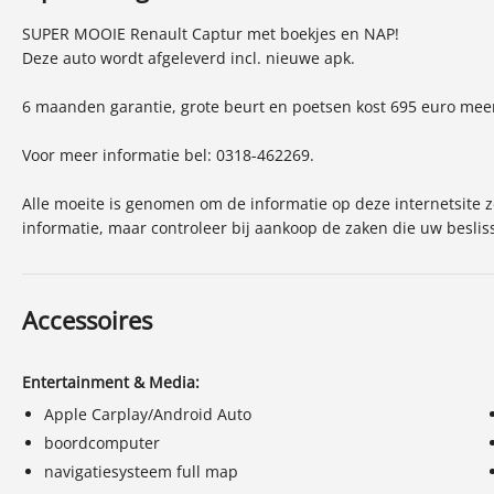
Laksoort
Metallic
B
SUPER MOOIE Renault Captur met boekjes en NAP!
Bijtellingspercentage
22%
Deze auto wordt afgeleverd incl. nieuwe apk.
Onderhoudsboekjes aanwezig
Ja
L
6 maanden garantie, grote beurt en poetsen kost 695 euro mee
Voor meer informatie bel: 0318-462269.
Alle moeite is genomen om de informatie op deze internetsite zo
informatie, maar controleer bij aankoop de zaken die uw besli
Accessoires
Entertainment & Media:
Apple Carplay/Android Auto
boordcomputer
navigatiesysteem full map