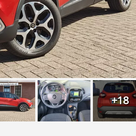
+18
icht