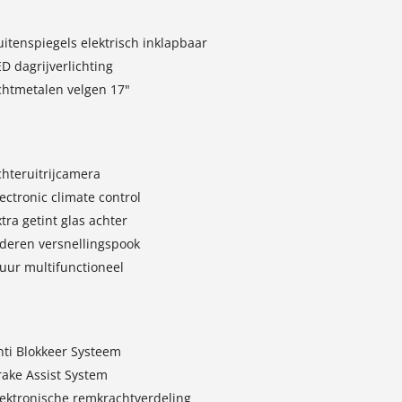
uitenspiegels elektrisch inklapbaar
D dagrijverlichting
ichtmetalen velgen 17"
chteruitrijcamera
ectronic climate control
tra getint glas achter
ederen versnellingspook
tuur multifunctioneel
nti Blokkeer Systeem
rake Assist System
lektronische remkrachtverdeling