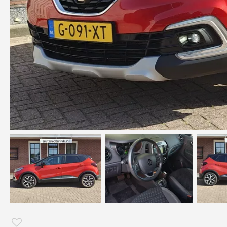
Bewaar
Afdrukken
Tell-A-Friend
Overz