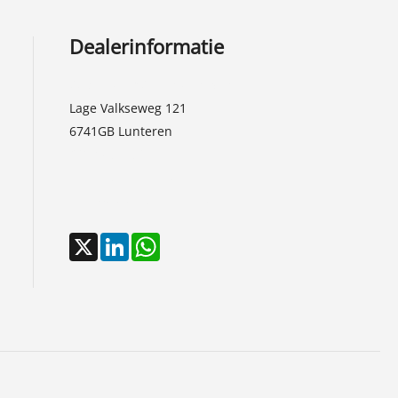
Dealerinformatie
Autobedrijf A. van den Brink
Lage Valkseweg 121
6741GB
Lunteren
0318-462269
info@autovdbrink.nl
http://www.autovdbrink.nl
X
LinkedIn
WhatsApp