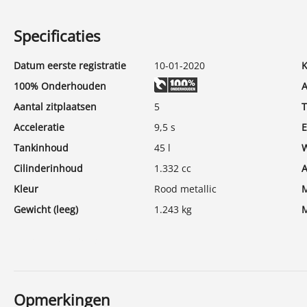
Specificaties
Datum eerste registratie
10-01-2020
K
100% Onderhouden
A
Aantal zitplaatsen
5
T
Acceleratie
9,5 s
E
Tankinhoud
45 l
W
Cilinderinhoud
1.332 cc
A
Kleur
Rood metallic
M
Gewicht (leeg)
1.243 kg
M
Modeldatum tot
30-11-2019
E
Meer specificaties
Max. trekgewicht
1.200 kg
M
Gecombineerd verbruik
5,5 l/100km
V
Verbruik snelweg
4,8 l/100km
C
Opmerkingen