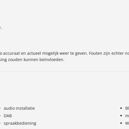
TW verrekenbaar
Ja
APK
bij aflevering
ocatie
LUNTEREN
r.
 accuraat en actueel mogelijk weer te geven. Fouten zijn echter no
ssing zouden kunnen beïnvloeden.
audio installatie
B
DAB
m
spraakbediening
W