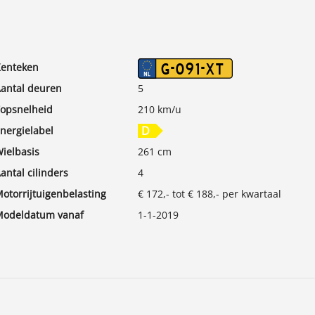
enteken
G-091-XT
antal deuren
5
opsnelheid
210 km/u
nergielabel
ielbasis
261 cm
antal cilinders
4
otorrijtuigenbelasting
€ 172,- tot € 188,- per kwartaal
odeldatum vanaf
1-1-2019
missieklasse
Euro 6
ax. trekgewicht ongeremd
670 kg
erbruik stad
6,6 l/100km
O₂-emissie
125 g/km