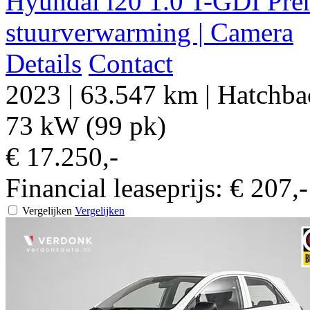
Hyundai i20 1.0 T-GDI Prem
stuurverwarming | Camera
Details
Contact
2023
|
63.547 km
|
Hatchba
73 kW (99 pk)
€ 17.250,-
Financial leaseprijs:
€ 207,
Vergelijken
Vergelijken