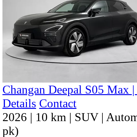
Changan Deepal S05 Max | 
Details
Contact
2026
|
10 km
|
SUV
|
Autom
pk)