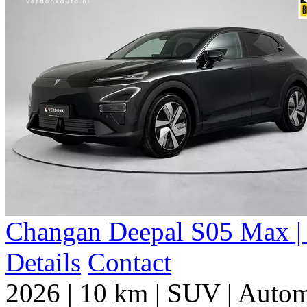
Changan Deepal S05 Max | 
Details
Contact
2026
|
10 km
|
SUV
|
Autom