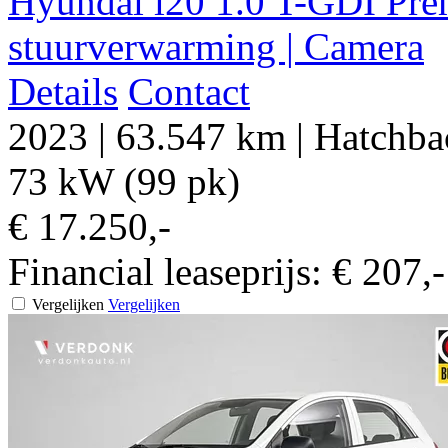
Hyundai i20 1.0 T-GDI Prem
stuurverwarming | Camera
Details
Contact
2023
|
63.547 km
|
Hatchba
73 kW (99 pk)
€ 17.250,-
Financial leaseprijs:
€ 207,
Vergelijken
Vergelijken