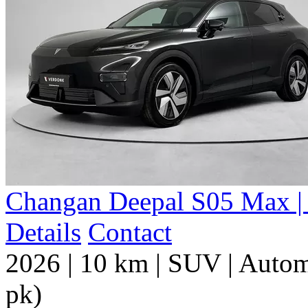
Changan Deepal S05 Max | 
Details
Contact
2026
|
10 km
|
SUV
|
Autom
pk)